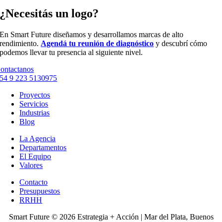
¿Necesitás un logo?
En Smart Future diseñamos y desarrollamos marcas de alto
rendimiento.
Agendá tu reunión de diagnóstico
y descubrí cómo
podemos llevar tu presencia al siguiente nivel.
ontactanos
54 9 223 5130975
Proyectos
Servicios
Industrias
Blog
La Agencia
Departamentos
El Equipo
Valores
Contacto
Presupuestos
RRHH
Smart Future © 2026 Estrategia + Acción | Mar del Plata, Buenos