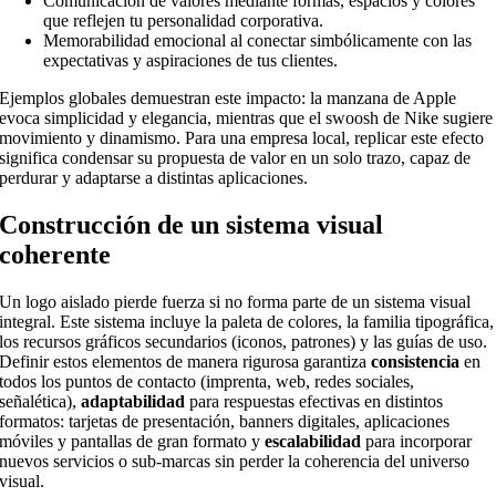
Comunicación de valores mediante formas, espacios y colores
que reflejen tu personalidad corporativa.
Memorabilidad emocional al conectar simbólicamente con las
expectativas y aspiraciones de tus clientes.
Ejemplos globales demuestran este impacto: la manzana de Apple
evoca simplicidad y elegancia, mientras que el swoosh de Nike sugiere
movimiento y dinamismo. Para una empresa local, replicar este efecto
significa condensar su propuesta de valor en un solo trazo, capaz de
perdurar y adaptarse a distintas aplicaciones.
Construcción de un sistema visual
coherente
Un logo aislado pierde fuerza si no forma parte de un sistema visual
integral. Este sistema incluye la paleta de colores, la familia tipográfica,
los recursos gráficos secundarios (iconos, patrones) y las guías de uso.
Definir estos elementos de manera rigurosa garantiza
consistencia
en
todos los puntos de contacto (imprenta, web, redes sociales,
señalética),
adaptabilidad
para respuestas efectivas en distintos
formatos: tarjetas de presentación, banners digitales, aplicaciones
móviles y pantallas de gran formato y
escalabilidad
para incorporar
nuevos servicios o sub-marcas sin perder la coherencia del universo
visual.